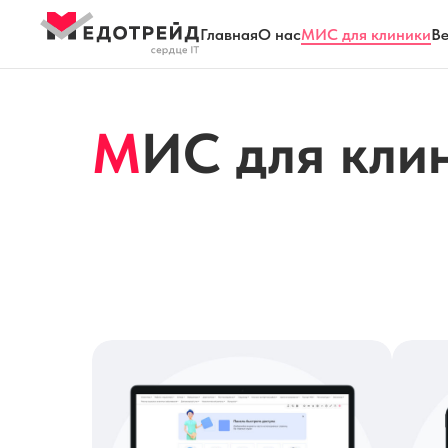
Главная
О нас
МИС для клиники
Ве
М
ИС для кли