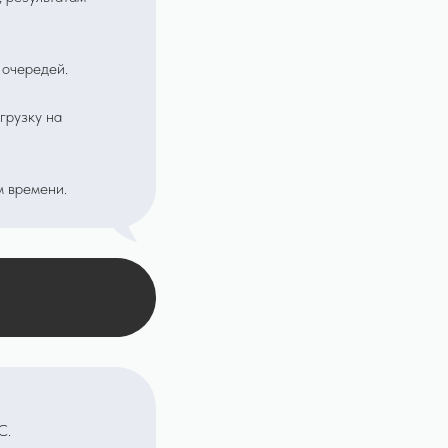
 очередей.
грузку на
м времени.
С.