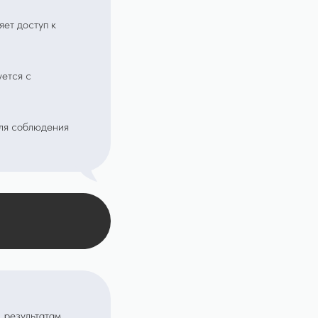
яет доступ к
ется с
ля соблюдения
 результатам