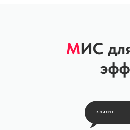
М
ИС для
эфф
КЛИЕНТ