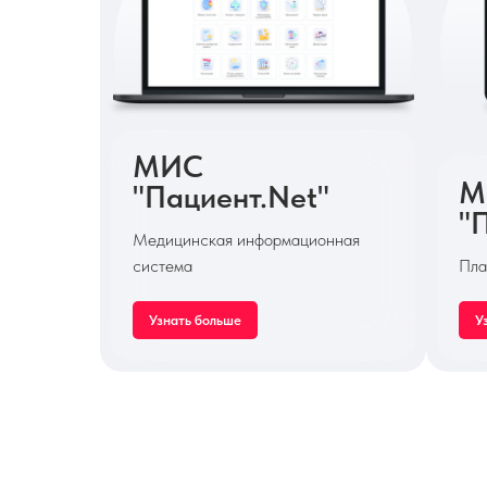
МИС
М
"Пациент.Net"
"
Медицинская информационная
система
Пла
Узнать больше
У