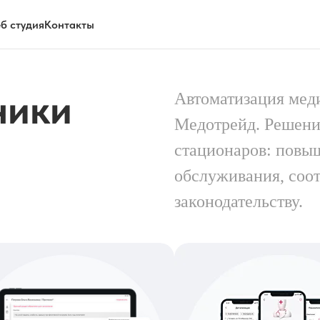
б студия
Контакты
ники
Автоматизация ме
Медотрейд. Решени
стационаров: повы
обслуживания, соо
законодательству.