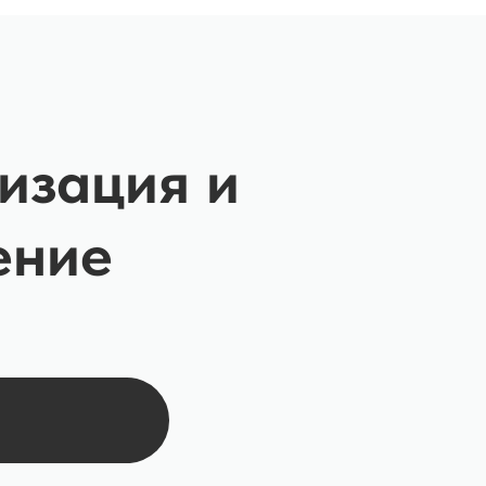
изация и
ение